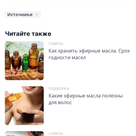
Источники
Г. И. Сафиуллина,
Ароматерапия — один из самых
эстетических методов лечения
. Альтернативная
Читайте также
медицина, 2006.
СОВЕТЫ
Дж. Лоулесс,
Энциклопедия ароматических масел
. КРОН-
Как хранить эфирные масла. Срок
ПРЕСС, 2000.
годности масел
С. Миргородская,
Аромалогия. Quatum Satis
. Навеус,
1999.
ПОДБОРКИ
Какие эфирные масла полезны
для волос
СОВЕТЫ