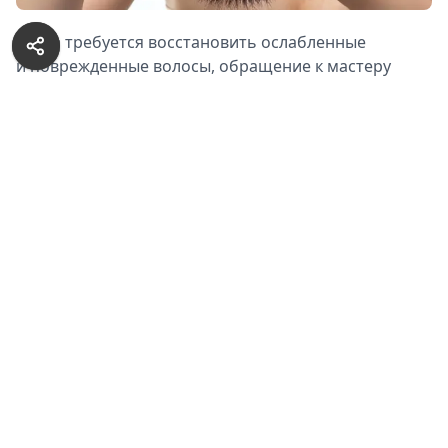
Когда требуется восстановить ослабленные
и поврежденные волосы, обращение к мастеру
в салон красоты кажется единственным способом,
но отдавать большие деньги за временный эффект
не хочется. В таких ситуациях можно прибегнуть
к домашним оздоровительным процедурам
с использованием эфирных масел. В них
содержится множество питательных и полезных
веществ, которые решают целый спектр проблем
локонов.
Влияние эфирных масел на волосы
Эфирные масла по своей сути легкие и летучие
вещества. Это позволяет им без проблем
проникать в структуру волоса, заполнять пробелы
и лечить. Процедуры с различными маслами