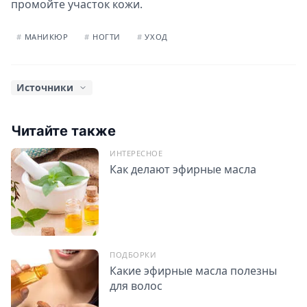
промойте участок кожи.
#
МАНИКЮР
#
НОГТИ
#
УХОД
Источники
Д.Фести,
Энциклопедия ароматерапии. Для здоровья всей
семьи
. Эксмо, 2017.
Читайте также
ИНТЕРЕСНОЕ
Как делают эфирные масла
ПОДБОРКИ
Какие эфирные масла полезны
для волос