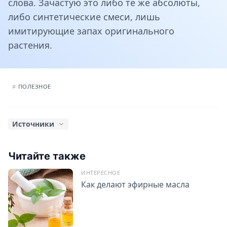
слова. Зачастую это либо те же абсолюты,
либо синтетические смеси, лишь
имитирующие запах оригинального
растения.
#
ПОЛЕЗНОЕ
Источники
Д. Фести,
Энциклопедия ароматерапии. Для здоровья
всей семьи
. Эксмо, 2017.
Читайте также
“
Как отличить настоящее эфирное масло от
ИНТЕРЕСНОЕ
синтетического?
”,
school.4fresh.ru
, Март 22, 2016.
Как делают эфирные масла
Т. Гисич, “
5 признаков того, что эфирное масло не
натуральное
”,
jv.ru
, Январь 22, 2016.