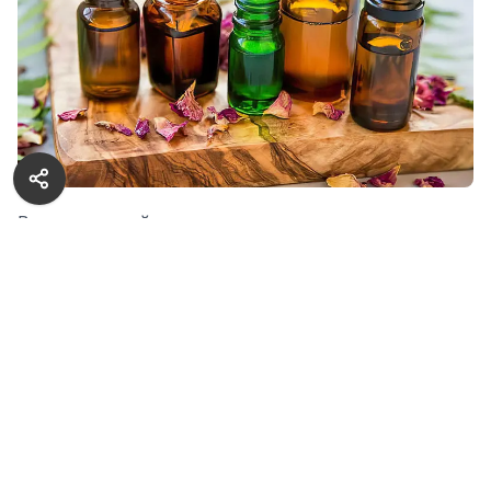
В современной косметологии почти в каждом
средстве присутствуют эфирные и базовые масла.
Они выступают в роли растворителя, увлажнителя,
отдушки, консерванта, создают окклюзию
и выполняют ряд других важных функций.
На основе масел готовят и домашнюю косметику.
Для этого нужно продумать рецепт смеси
и приобрести необходимые ингредиенты. За раз
весь пузырек вы едва ли используете, поэтому
встает вопрос о правильном хранении эфирных
и базовых масел.