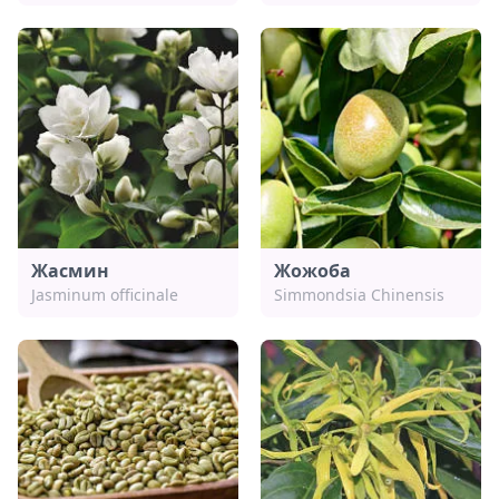
Жасмин
Жожоба
Jasminum officinale
Simmondsia Chinensis