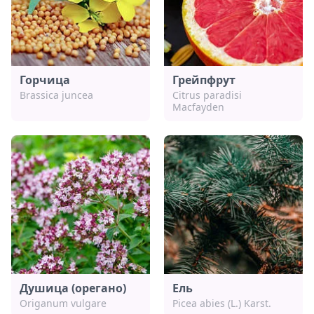
Горчица
Грейпфрут
Brassica juncea
Citrus paradisi
Macfayden
Душица (орегано)
Ель
Origanum vulgare
Picea abies (L.) Karst.