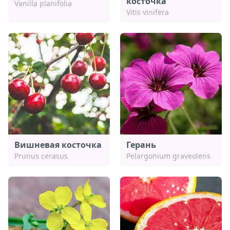
косточка
Vanilla planifolia
Vitis vinifera
Вишневая косточка
Герань
Prunus cerasus
Pelargonium graveolens