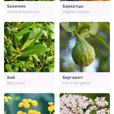
Базилик
Бархатцы
Ocimum basilicum
Tagetes minuta
Бей
Бергамот
Bay Laurel
Citrus bergamia