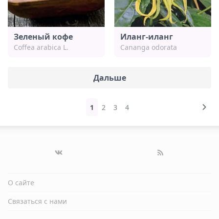
Зеленый кофе
Иланг-иланг
Coffea arabica L.
Cananga odorata
Дальше
1
2
3
4
О сайте
Связаться с нами