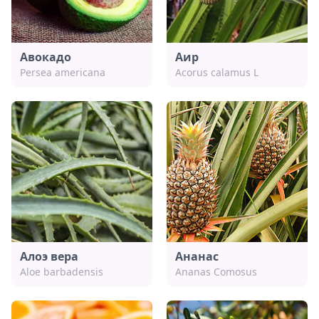
Авокадо
Аир
Persea americana
Acorus calamus L
Алоэ вера
Ананас
Aloe barbadensis
Ananas Comosus