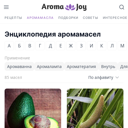
РЕЦЕПТЫ
АРОМАМАСЛА
ПОДБОРКИ
СОВЕТЫ
ИНТЕРЕСНОЕ
Энциклопедия аромамасел
А
Б
В
Г
Д
Е
Ж
З
И
К
Л
М
Применение
Аромаванна
Аромалампа
Ароматерапия
Внутрь
Для
85 масел
По алфавиту