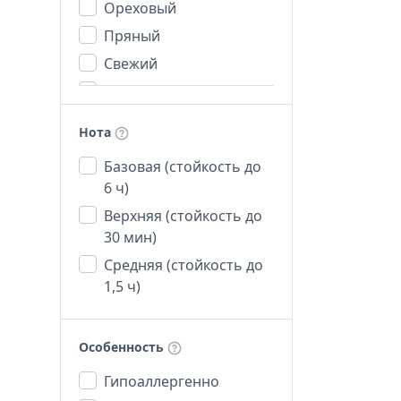
Ореховый
Пряный
Свежий
Сильный
Сладкий
Нота
Теплый
Базовая (стойкость до
Терпкий
6 ч)
Травяной
Верхняя (стойкость до
Фруктовый
30 мин)
Хвойный
Средняя (стойкость до
Цветочный
1,5 ч)
Цитрусовый
Особенность
Гипоаллергенно