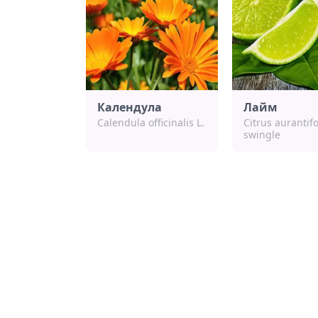
Календула
Лайм
Calendula officinalis L.
Citrus aurantifo
swingle