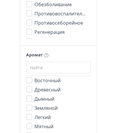
Обезболивание
Противовоспалительное
Противосеборейное
Регенерация
Романтика
Стимуляция
Аромат
Увлажнение
Успокоительное
Восточный
Древесный
Дымный
Земляной
Легкий
Мятный