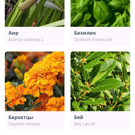
Аир
Базилик
Acorus calamus L
Ocimum basilicum
Бархатцы
Бей
Tagetes minuta
Bay Laurel