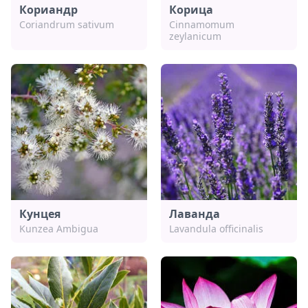
Кориандр
Корица
Coriandrum sativum
Cinnamomum
zeylanicum
Кунцея
Лаванда
Kunzea Ambigua
Lavandula officinalis