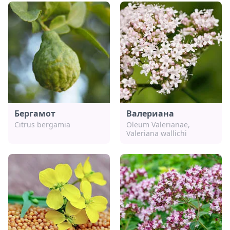
Бергамот
Валериана
Citrus bergamia
Oleum Valerianae,
Valeriana wallichi