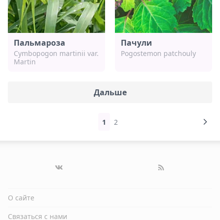
Пальмароза
Пачули
Cymbopogon martinii var.
Pogostemon patchoulу
Martin
Дальше
1
2
О сайте
Связаться с нами