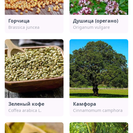
Горчица
Душица (орегано)
Brassica juncea
Origanum vulgare
Зеленый кофе
Камфора
Coffea arabica L.
Cinnamomum camphora