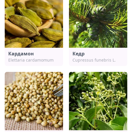
Кардамон
Кедр
Elettaria cardamomum
Cupressus funebris L.