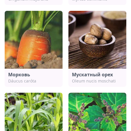
Морковь
Мускатный орех
Dáucus caróta
Oleum nucis moschati