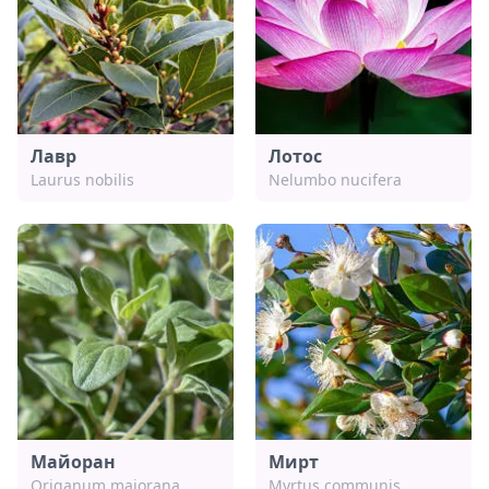
Лавр
Лотос
Laurus nobilis
Nelumbo nucifera
Майоран
Мирт
Origanum majorana
Myrtus communis