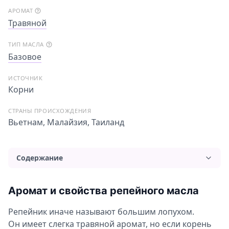
АРОМАТ
Травяной
ТИП МАСЛА
Базовое
ИСТОЧНИК
Корни
СТРАНЫ ПРОИСХОЖДЕНИЯ
Вьетнам, Малайзия, Таиланд
Содержание
Аромат и свойства репейного масла
Аромат и свойства репейного масла
Применение и польза репейного масла
Репейник иначе называют большим лопухом.
Применение репейного масла для волос
Он имеет слегка травяной аромат, но если корень
Применение репейного масла для лица