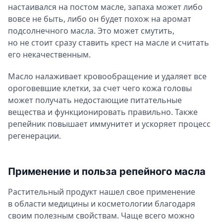
настаивался на постом масле, запаха может либо
Применение репейного масла для тела
вовсе не быть, либо он будет похож на аромат
подсолнечного масла. Это может смутить,
Ароматерапия с репейным маслом
но не стоит сразу ставить крест на масле и считать
Можно ли употреблять репейное масло внутрь
его некачественным.
Противопоказания и вред репейного масла
Масло налаживает кровообращение и удаляет все
ороговевшие клетки, за счет чего кожа головы
может получать недостающие питательные
вещества и функционировать правильно. Также
репейник повышает иммунитет и ускоряет процесс
регенерации.
Применение и польза репейного масла
Растительный продукт нашел свое применение
в области медицины и косметологии благодаря
своим полезным свойствам. Чаще всего можно