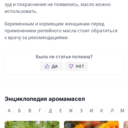
зуд и покраснение не появились, масло можно
использовать.
Беременным и кормящим женщинам перед
применением репейного масла стоит обратиться
к врачу за рекомендациями.
Была ли статья полезна?
ДА
НЕТ
Энциклопедия аромамасел
А
Б
В
Г
Д
Е
Ж
З
И
К
Л
М