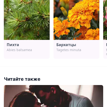
Пихта
Бархатцы
Abies balsamea
Tagetes minuta
Читайте также