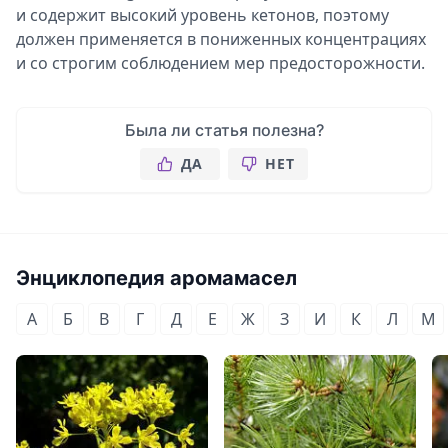
и содержит высокий уровень кетонов, поэтому
должен применяется в пониженных концентрациях
и со строгим соблюдением мер предосторожности.
Была ли статья полезна?
ДА
НЕТ
Энциклопедия аромамасел
А
Б
В
Г
Д
Е
Ж
З
И
К
Л
М