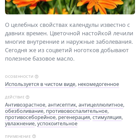
О целебных свойствах календулы известно с
давних времен. Цветочной настойкой лечили
многие внутренние и наружные заболевания.
Сегодня же из соцветий ноготков добывают
полезное базовое масло.
ОСОБЕННОСТИ
Используется в чистом виде
,
некомедогенное
ДЕЙСТВИЕ
Антивозрастное
,
антисептик
,
антицеллюлитное
,
обезболивание
,
противовоспалительное
,
противосеборейное
,
регенерация
,
стимуляция
,
увлажнение
,
успокоительное
ПРИМЕНЕНИЕ