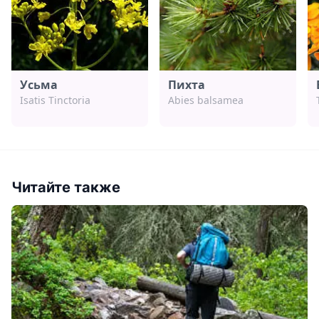
Усьма
Пихта
Isatis Tinctoria
Abies balsamea
Читайте также