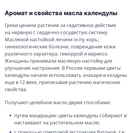
Аромат и свойства масла календулы
Аромат и свойства масла календулы
Применение и польза масла календулы
Греки ценили растение за седативное действие
Применение масла календулы для волос
на нервную с сердечно-сосудистую систему.
Применение масла календулы для лица
Масляной настойкой лечили оспу, корь,
Применение масла календулы для тела
гинекологические болезни, повреждения кожи
различного характера, геморрой и варикоз.
Ароматерапия с маслом календулы
Женщины принимали масляную настойку для
Можно ли употреблять масло календулы внутрь?
улучшения настроения. В России первыми цветы
Противопоказания и вред масла календулы
календулы начали использовать знахари и колдуны
еще в 12 веке, приписывая растению магические
свойства.
Получают целебное масло двумя способами:
путем мацерации: цветы календулы собирают и
настаивают на растительном масле;
с помощью спиртовой экстракции бутонов, т.е.