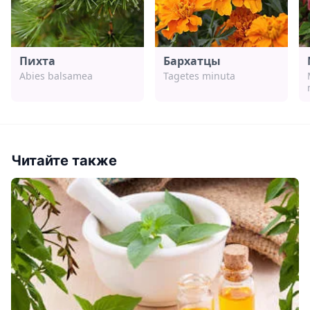
Пихта
Бархатцы
Abies balsamea
Tagetes minuta
Читайте также