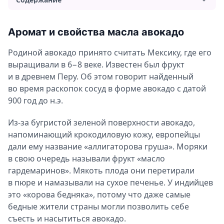
Аромат и свойства масла авокадо
Аромат и свойства масла авокадо
Применение и польза масла авокадо
Родиной авокадо принято считать Мексику, где его
Применение масла авокадо для волос
выращивали в 6−8 веке. Известен был фрукт
Применение масла авокадо для лица
и в древнем Перу. Об этом говорит найденный
Применение масла авокадо для тела
во время раскопок сосуд в форме авокадо с датой
900 год до н.э.
Ароматерапия с маслом авокадо
Можно ли употреблять масло авокадо внутрь
Из-за бугристой зеленой поверхности авокадо,
Противопоказания и вред масла авокадо
напоминающий крокодиловую кожу, европейцы
дали ему название «аллигаторова груша». Моряки
в свою очередь называли фрукт «масло
гардемаринов». Мякоть плода они перетирали
в пюре и намазывали на сухое печенье. У индийцев
это «корова бедняка», потому что даже самые
бедные жители страны могли позволить себе
съесть и насытиться авокадо.