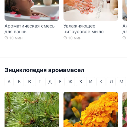
Ароматическая смесь
Увлажняющее
А
для ванны
цитрусовое мыло
д
10 мин
10 мин
Энциклопедия аромамасел
А
Б
В
Г
Д
Е
Ж
З
И
К
Л
М