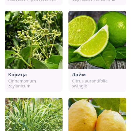
Корица
Лайм
Cinnamomum
Citrus aurantifolia
zeylanicum
swingle