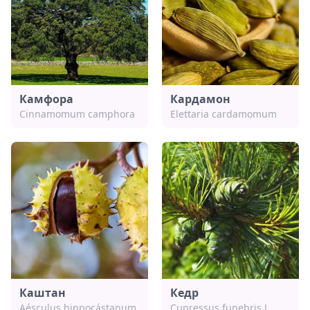
Камфора
Кардамон
Cinnamomum camphora
Elettaria cardamomum
Каштан
Кедр
Aésculus hippocástanum
Cupressus funebris L.