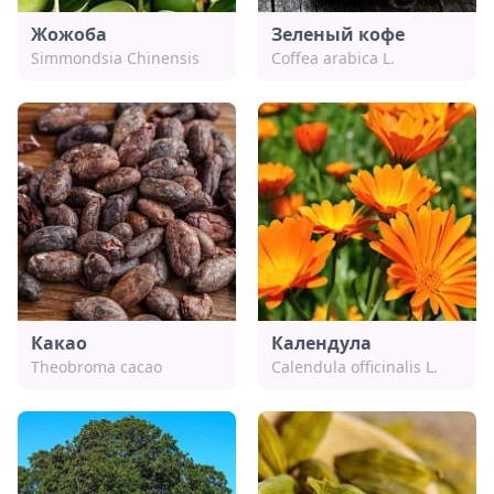
Жожоба
Зеленый кофе
Simmondsia Chinensis
Coffea arabica L.
Какао
Календула
Theobroma cacao
Calendula officinalis L.