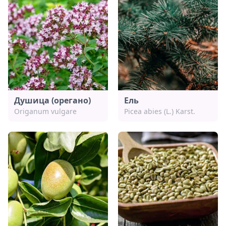
Душица (орегано)
Ель
Origanum vulgare
Picea abies (L.) Karst.