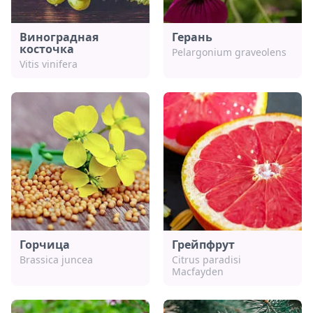
Виноградная
Герань
косточка
Pelargonium graveolens
Vitis vinifera
Горчица
Грейпфрут
Brassica juncea
Citrus paradisi
Macfayden