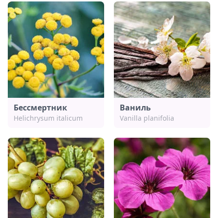
Бессмертник
Ваниль
Helichrysum italicum
Vanilla planifolia