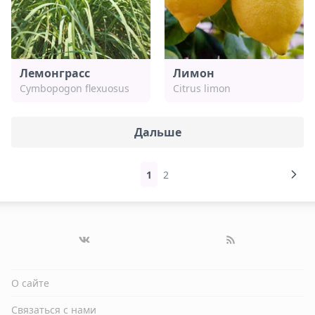
Лемонграсс
Лимон
Cymbopogon flexuosus
Citrus limon
Дальше
1
2
О сайте
Связаться с нами