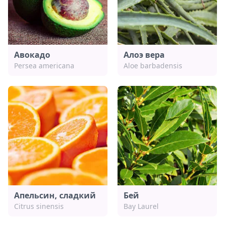
Авокадо
Алоэ вера
Persea americana
Aloe barbadensis
Апельсин, сладкий
Бей
Citrus sinensis
Bay Laurel