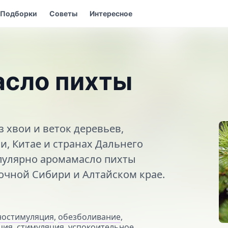
Подборки
Советы
Интересное
асло пихты
 хвои и веток деревьев,
, Китае и странах Дальнего
опулярно аромамасло пихты
очной Сибири и Алтайском крае.
остимуляция
,
обезболивание
,
ция
,
стимуляция
,
успокоительное