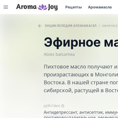
Рецепты
Аромамасла
ЭНЦИКЛОПЕДИЯ АРОМАМАСЕЛ
/
ЭФИРНОЕ
Эфирное м
Abies balsamea
Пихтовое масло получают из
произрастающих в Монголии
Востока. В нашей стране п
сибирской, растущей в Вост
ДЕЙСТВИЕ
Антидепрессант
,
антисептик
,
иммун
противовоспалительное
,
регенера