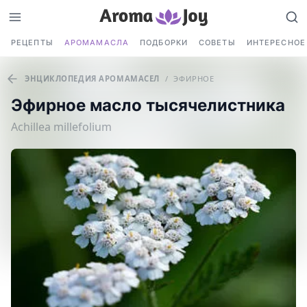
РЕЦЕПТЫ
АРОМАМАСЛА
ПОДБОРКИ
СОВЕТЫ
ИНТЕРЕСНОЕ
ЭНЦИКЛОПЕДИЯ АРОМАМАСЕЛ
/
ЭФИРНОЕ
Эфирное масло тысячелистника
Achillea millefolium