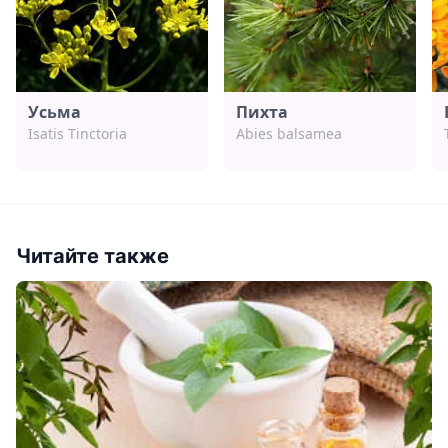
Усьма
Пихта
Isatis Tinctoria
Abies balsamea
Читайте также