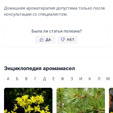
Домашняя ароматерапия допустима только после
консультации со специалистом.
Была ли статья полезна?
ДА
НЕТ
Энциклопедия аромамасел
А
Б
В
Г
Д
Е
Ж
З
И
К
Л
М