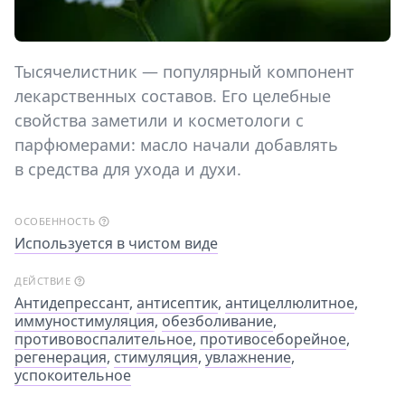
Тысячелистник — популярный компонент
лекарственных составов. Его целебные
свойства заметили и косметологи с
парфюмерами: масло начали добавлять
в средства для ухода и духи.
ОСОБЕННОСТЬ
Используется в чистом виде
ДЕЙСТВИЕ
Антидепрессант
,
антисептик
,
антицеллюлитное
,
иммуностимуляция
,
обезболивание
,
противовоспалительное
,
противосеборейное
,
регенерация
,
стимуляция
,
увлажнение
,
успокоительное