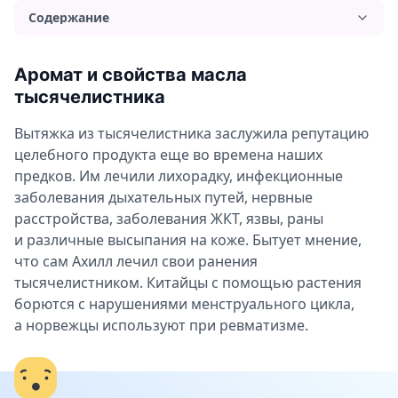
Содержание
Аромат и свойства масла тысячелистника
Аромат и свойства масла
Применение и польза масла тысячелистника
тысячелистника
Применение масла тысячелистника для волос
Вытяжка из тысячелистника заслужила репутацию
Применение масла тысячелистника для лица
целебного продукта еще во времена наших
Применение масла тысячелистника для тела
предков. Им лечили лихорадку, инфекционные
заболевания дыхательных путей, нервные
Ароматерапия с маслом тысячелистника
расстройства, заболевания ЖКТ, язвы, раны
Можно ли употреблять масло тысячелистника
и различные высыпания на коже. Бытует мнение,
внутрь?
что сам Ахилл лечил свои ранения
Противопоказания и вред масла тысячелистника
тысячелистником. Китайцы с помощью растения
борются с нарушениями менструального цикла,
а норвежцы используют при ревматизме.