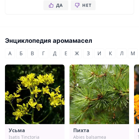
ДА
НЕТ
Энциклопедия аромамасел
А
Б
В
Г
Д
Е
Ж
З
И
К
Л
М
Усьма
Пихта
Isatis Tinctoria
Abies balsamea