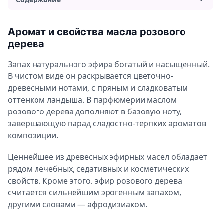
Аромат и свойства масла розового дерева
Аромат и свойства масла розового
Применение и польза масла розового дерева
дерева
Применение масла розового дерева для волос
Запах натурального эфира богатый и насыщенный.
Применение масла розового дерева для лица
В чистом виде он раскрывается цветочно-
Применение масла розового дерева для тела
древесными нотами, с пряным и сладковатым
оттенком ландыша. В парфюмерии маслом
Ароматерапия с маслом розового дерева
розового дерева дополняют в базовую ноту,
Можно ли употреблять масло розового дерева
завершающую парад сладостно-терпких ароматов
внутрь?
композиции.
Противопоказания и вред масла розового дерева
Ценнейшее из древесных эфирных масел обладает
рядом лечебных, седативных и косметических
свойств. Кроме этого, эфир розового дерева
считается сильнейшим эрогенным запахом,
другими словами — афродизиаком.