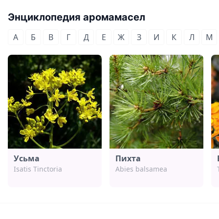
Энциклопедия аромамасел
А
Б
В
Г
Д
Е
Ж
З
И
К
Л
М
Усьма
Пихта
Isatis Tinctoria
Abies balsamea