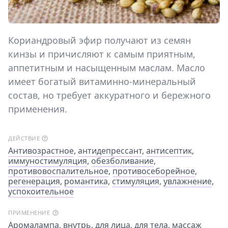
Кориандровый эфир получают из семян
кинзы и причисляют к самым приятным,
аппетитным и насыщенным маслам. Масло
имеет богатый витаминно-минеральный
состав, но требует аккуратного и бережного
применения.
ДЕЙСТВИЕ
Антивозрастное
,
антидепрессант
,
антисептик
,
иммуностимуляция
,
обезболивание
,
противовоспалительное
,
противосеборейное
,
регенерация
,
романтика
,
стимуляция
,
увлажнение
,
успокоительное
ПРИМЕНЕНИЕ
Аромалампа
,
внутрь
,
для лица
,
для тела
,
массаж