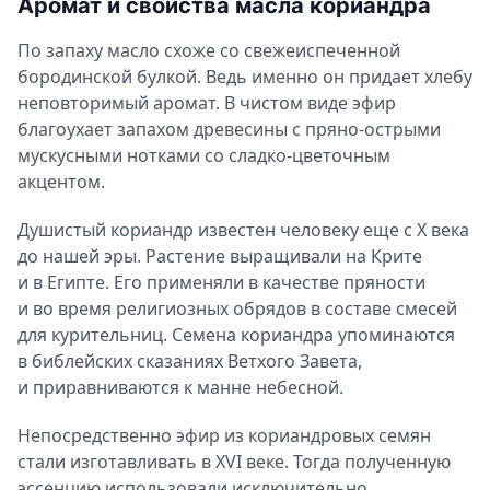
Аромат и свойства масла кориандра
Применение и польза масла кориандра
По запаху масло схоже со свежеиспеченной
Применение масла кориандра для волос
бородинской булкой. Ведь именно он придает хлебу
Применение масла кориандра для лица
неповторимый аромат. В чистом виде эфир
Применение масла кориандра для тела
благоухает запахом древесины с пряно-острыми
мускусными нотками со сладко-цветочным
Ароматерапия с маслом кориандра
акцентом.
Можно ли употреблять масло кориандра внутрь
Противопоказания и вред масла кориандра
Душистый кориандр известен человеку еще с X века
до нашей эры. Растение выращивали на Крите
и в Египте. Его применяли в качестве пряности
и во время религиозных обрядов в составе смесей
для курительниц. Семена кориандра упоминаются
в библейских сказаниях Ветхого Завета,
и приравниваются к манне небесной.
Непосредственно эфир из кориандровых семян
стали изготавливать в XVI веке. Тогда полученную
эссенцию использовали исключительно