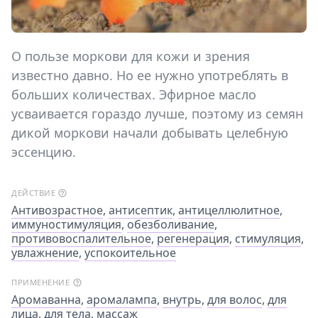
О пользе моркови для кожи и зрения
известно давно. Но ее нужно употреблять в
больших количествах. Эфирное масло
усваивается гораздо лучше, поэтому из семян
дикой моркови начали добывать целебную
эссенцию.
ДЕЙСТВИЕ
Антивозрастное
,
антисептик
,
антицеллюлитное
,
иммуностимуляция
,
обезболивание
,
противовоспалительное
,
регенерация
,
стимуляция
,
увлажнение
,
успокоительное
ПРИМЕНЕНИЕ
Аромаванна
,
аромалампа
,
внутрь
,
для волос
,
для
лица
,
для тела
,
массаж