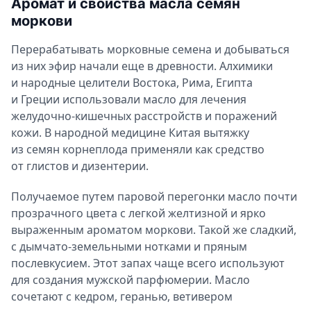
Аромат и свойства масла семян
Применение и польза масла
моркови
Польза морковного масла для волос
Перерабатывать морковные семена и добываться
Применение масла для лица
из них эфир начали еще в древности. Алхимики
Применение масла семян моркови для тела
и народные целители Востока, Рима, Египта
и Греции использовали масло для лечения
Ароматерапия с маслом моркови
желудочно-кишечных расстройств и поражений
Можно ли употреблять морковное масло внутрь?
кожи. В народной медицине Китая вытяжку
Противопоказания и вред масла семян моркови
из семян корнеплода применяли как средство
от глистов и дизентерии.
Получаемое путем паровой перегонки масло почти
прозрачного цвета с легкой желтизной и ярко
выраженным ароматом моркови. Такой же сладкий,
с дымчато-земельными нотками и пряным
послевкусием. Этот запах чаще всего используют
для создания мужской парфюмерии. Масло
сочетают с кедром, геранью, ветивером