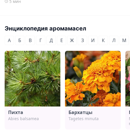
5 мин
Энциклопедия аромамасел
А
Б
В
Г
Д
Е
Ж
З
И
К
Л
М
Пихта
Бархатцы
Abies balsamea
Tagetes minuta