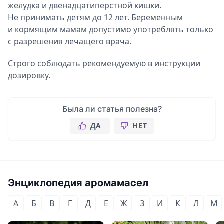
желудка и двенадцатиперстной кишки.
Не принимать детям до 12 лет. Беременным
и кормящим мамам допустимо употреблять только
с разрешения лечащего врача.
Строго соблюдать рекомендуемую в инструкции
дозировку.
Была ли статья полезна?
ДА
НЕТ
Энциклопедия аромамасел
А
Б
В
Г
Д
Е
Ж
З
И
К
Л
М