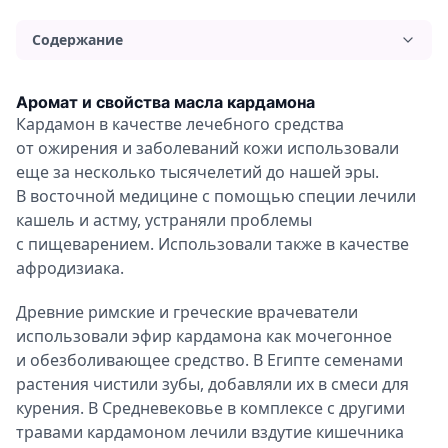
Содержание
Применение и польза масла кардамона
Аромат и свойства масла кардамона
Применение масла для волос
Кардамон в качестве лечебного средства
от ожирения и заболеваний кожи использовали
Польза кардамонового масла для лица
еще за несколько тысячелетий до нашей эры.
Применение эфирного масла кардамона для тела
В восточной медицине с помощью специи лечили
Ароматерапия с маслом кардамона
кашель и астму, устраняли проблемы
Противопоказания и вред масла
с пищеварением. Использовали также в качестве
афродизиака.
Древние римские и греческие врачеватели
использовали эфир кардамона как мочегонное
и обезболивающее средство. В Египте семенами
растения чистили зубы, добавляли их в смеси для
курения. В Средневековье в комплексе с другими
травами кардамоном лечили вздутие кишечника