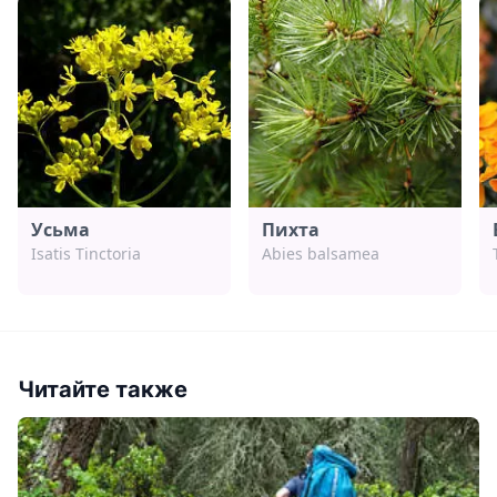
Усьма
Пихта
Isatis Tinctoria
Abies balsamea
Читайте также