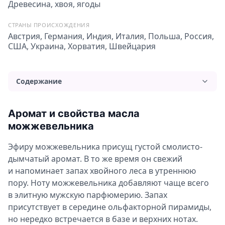
Древесина, хвоя, ягоды
СТРАНЫ ПРОИСХОЖДЕНИЯ
Австрия, Германия, Индия, Италия, Польша, Россия,
США, Украина, Хорватия, Швейцария
Содержание
Аромат и свойства масла можжевельника
Аромат и свойства масла
Применение и польза эфирного масла
можжевельника
можжевельника
Применение можжевелового масла для волос
Эфиру можжевельника присущ густой смолисто-
дымчатый аромат. В то же время он свежий
Польза масла для лица
и напоминает запах хвойного леса в утреннюю
Использование эфирного масла для тела
пору. Ноту можжевельника добавляют чаще всего
Ароматерапия с маслом можжевельника
в элитную мужскую парфюмерию. Запах
присутствует в середине ольфакторной пирамиды,
Можно ли употреблять можжевелового масло внутрь?
но нередко встречается в базе и верхних нотах.
Противопоказания и вред масла можжевельника