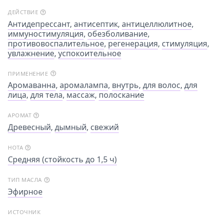
ДЕЙСТВИЕ
Антидепрессант
,
антисептик
,
антицеллюлитное
,
иммуностимуляция
,
обезболивание
,
противовоспалительное
,
регенерация
,
стимуляция
,
увлажнение
,
успокоительное
ПРИМЕНЕНИЕ
Аромаванна
,
аромалампа
,
внутрь
,
для волос
,
для
лица
,
для тела
,
массаж
,
полоскание
АРОМАТ
Древесный
,
дымный
,
свежий
НОТА
Средняя (стойкость до 1,5 ч)
ТИП МАСЛА
Эфирное
ИСТОЧНИК