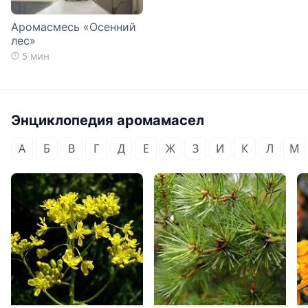
Аромасмесь «Осенний
лес»
5 мин
Энциклопедия аромамасел
А
Б
В
Г
Д
Е
Ж
З
И
К
Л
М