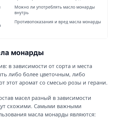
ы
Можно ли употреблять масло монарды
внутрь
Противопоказания и вред масла монарды
а
сла монарды
в: в зависимости от сорта и места
ыть либо более цветочным, либо
т этот аромат со смесью розы и герани.
состав масел разный в зависимости
удут схожими. Самыми важными
льзования масла монарды являются: