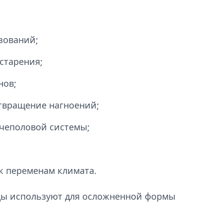
зований;
старения;
нов;
твращение нагноений;
чеполовой системы;
к переменам климата.
ы используют для осложненной формы