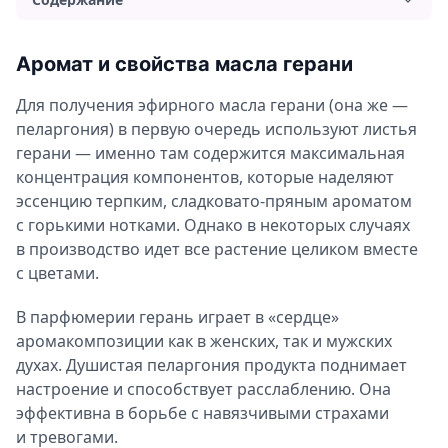
Аромат и свойства масла герани
Аромат и свойства масла герани
Применение и польза масла
Для получения эфирного масла герани (она же —
Применение масла герани для волос
пеларгония) в первую очередь используют листья
Применение масла для лица
герани — именно там содержится максимальная
Польза масла герани для тела
концентрация компонентов, которые наделяют
эссенцию терпким, сладковато-пряным ароматом
Ароматерапия с маслом герани
с горькими нотками. Однако в некоторых случаях
Можно ли употреблять масло герани внутрь?
в производство идет все растение целиком вместе
Противопоказания и вред масла герани
с цветами.
В парфюмерии герань играет в «сердце»
аромакомпозиции как в женских, так и мужских
духах. Душистая пеларгония продукта поднимает
настроение и способствует расслаблению. Она
эффективна в борьбе с навязчивыми страхами
и тревогами.