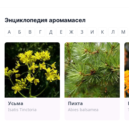
Энциклопедия аромамасел
А
Б
В
Г
Д
Е
Ж
З
И
К
Л
М
Усьма
Пихта
Isatis Tinctoria
Abies balsamea