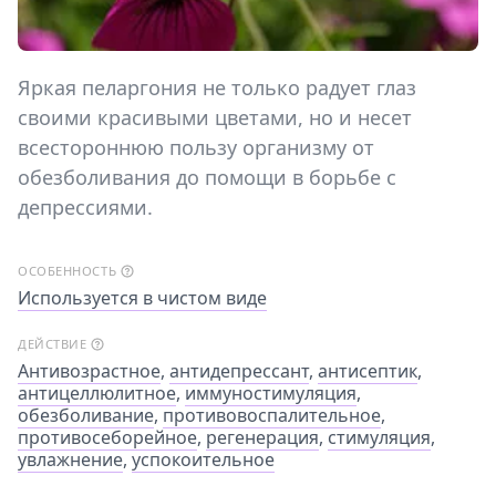
Яркая пеларгония не только радует глаз
своими красивыми цветами, но и несет
всестороннюю пользу организму от
обезболивания до помощи в борьбе с
депрессиями.
ОСОБЕННОСТЬ
Используется в чистом виде
ДЕЙСТВИЕ
Антивозрастное
,
антидепрессант
,
антисептик
,
антицеллюлитное
,
иммуностимуляция
,
обезболивание
,
противовоспалительное
,
противосеборейное
,
регенерация
,
стимуляция
,
увлажнение
,
успокоительное