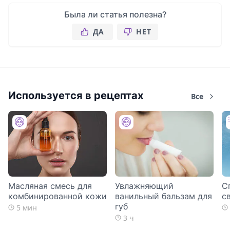
Была ли статья полезна?
ДА
НЕТ
Используется в рецептах
Все
Масляная смесь для
Увлажняющий
С
комбинированной кожи
ванильный бальзам для
с
губ
5 мин
3 ч