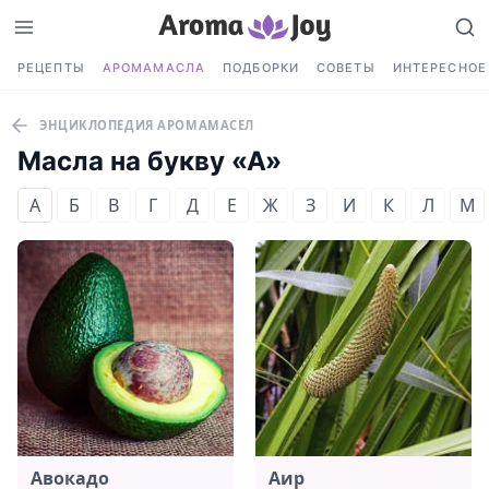
РЕЦЕПТЫ
АРОМАМАСЛА
ПОДБОРКИ
СОВЕТЫ
ИНТЕРЕСНОЕ
ЭНЦИКЛОПЕДИЯ АРОМАМАСЕЛ
Масла на букву «А»
А
Б
В
Г
Д
Е
Ж
З
И
К
Л
М
Авокадо
Аир