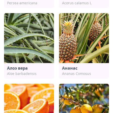
Persea americana
Acorus calamus L
Алоэ вера
Ананас
Aloe barbadensis
Ananas Comosus