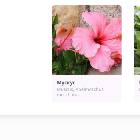
Мускус
Muscus, Abelmoschus
moschatus