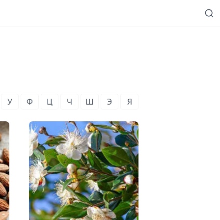
У
Ф
Ц
Ч
Ш
Э
Я