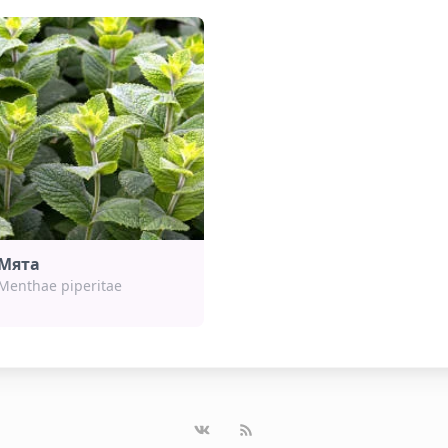
Мята
Menthae piperitae