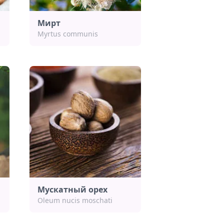
Мирт
Myrtus communis
Мускатный орех
Oleum nucis moschati