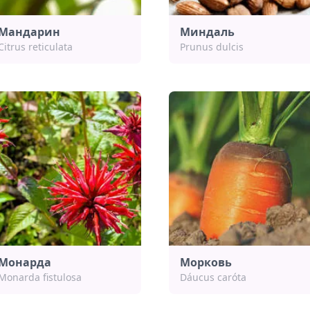
Мандарин
Миндаль
Citrus reticulata
Prunus dulcis
Монарда
Морковь
Monarda fistulosa
Dáucus caróta