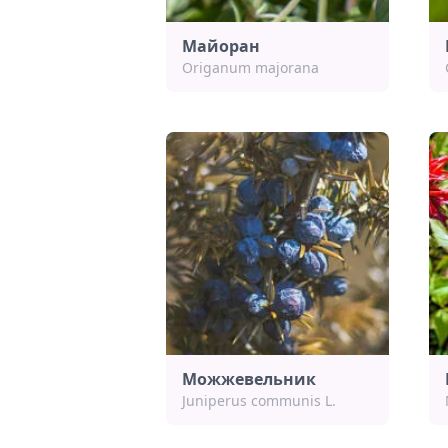
Майоран
Origanum majorana
Можжевельник
Juniperus communis L.