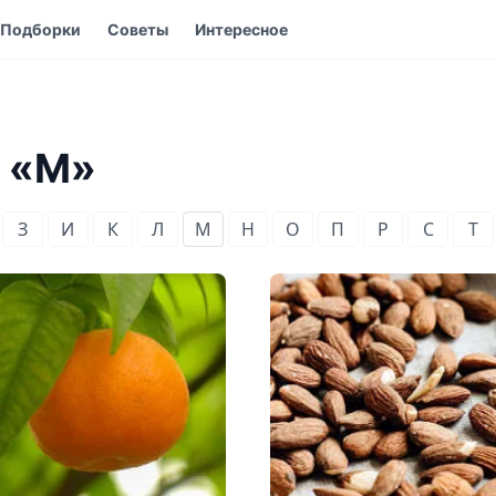
Подборки
Советы
Интересное
у «М»
З
И
К
Л
М
Н
О
П
Р
С
Т