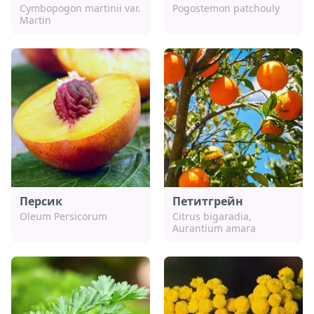
Cymbopogon martinii var.
Pogostemon patchoulу
Martin
Персик
Петитгрейн
Oleum Persicorum
Citrus bigaradia,
Aurantium amara