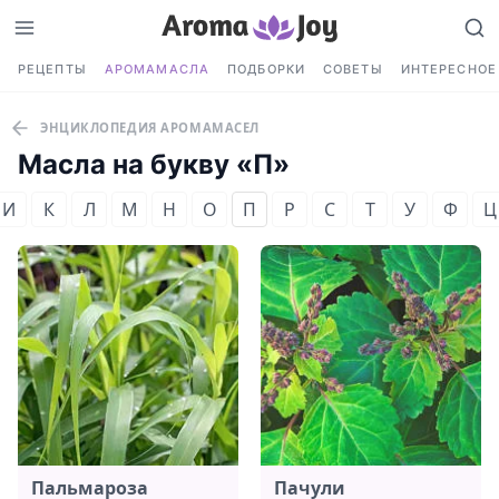
РЕЦЕПТЫ
АРОМАМАСЛА
ПОДБОРКИ
СОВЕТЫ
ИНТЕРЕСНОЕ
ЭНЦИКЛОПЕДИЯ АРОМАМАСЕЛ
Масла на букву «П»
И
К
Л
М
Н
О
П
Р
С
Т
У
Ф
Ц
Пальмароза
Пачули