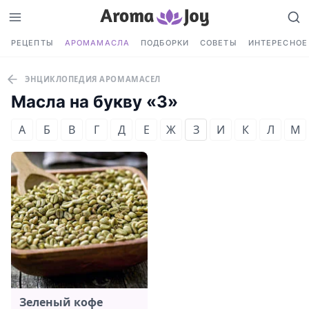
РЕЦЕПТЫ
АРОМАМАСЛА
ПОДБОРКИ
СОВЕТЫ
ИНТЕРЕСНОЕ
ЭНЦИКЛОПЕДИЯ АРОМАМАСЕЛ
Масла на букву «З»
А
Б
В
Г
Д
Е
Ж
З
И
К
Л
М
Зеленый кофе