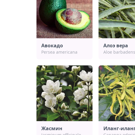
Авокадо
Алоэ вера
Persea americana
Aloe barbadens
Жасмин
Иланг-илан
Jasminum officinale
Cananga odora