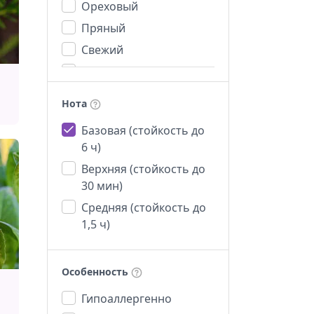
Ореховый
Пряный
Свежий
Сильный
Сладкий
Нота
Теплый
Базовая (стойкость до
Терпкий
6 ч)
Травяной
Верхняя (стойкость до
Фруктовый
30 мин)
Хвойный
Средняя (стойкость до
Цветочный
1,5 ч)
Цитрусовый
Особенность
Гипоаллергенно