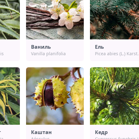
Ваниль
Ель
is
Vanilla planifolia
Picea abies (L.) Karst.
г
Каштан
Кедр
ta
Aésculus
Cupressus funebris L