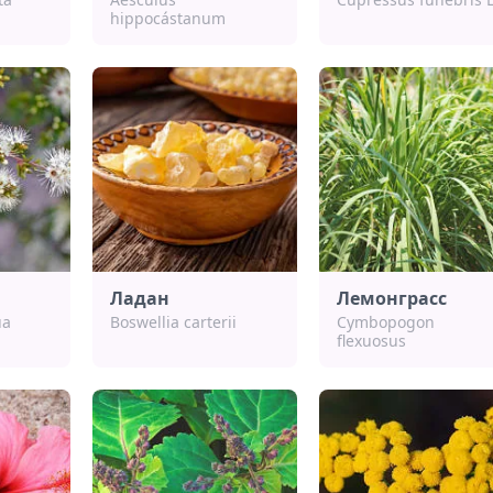
hippocástanum
Ладан
Лемонграсс
ua
Boswellia carterii
Cymbopogon
flexuosus