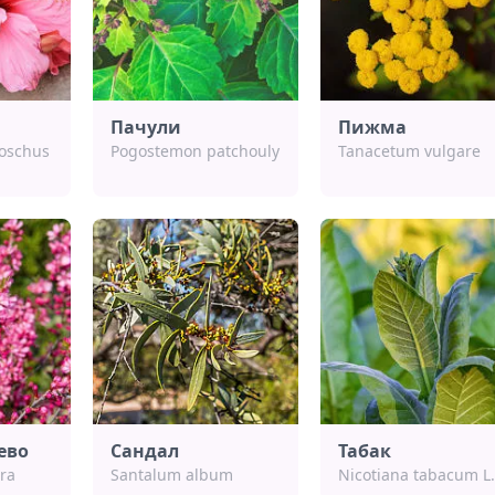
Пачули
Пижма
oschus
Pogostemon patchoulу
Tanacetum vulgare
ево
Сандал
Табак
ra
Santalum album
Nicotiana tabacum L.