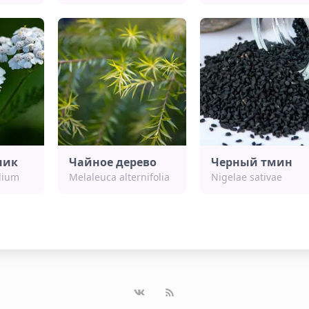
ник
Чайное дерево
Черный тмин
olium
Melaleuca alternifolia
Nigelae sativae