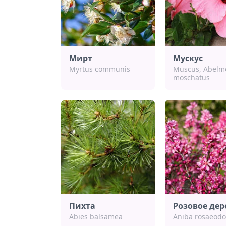
Мирт
Мускус
Myrtus communis
Muscus, Abelm
moschatus
Пихта
Розовое дер
Abies balsamea
Aniba rosaeodo