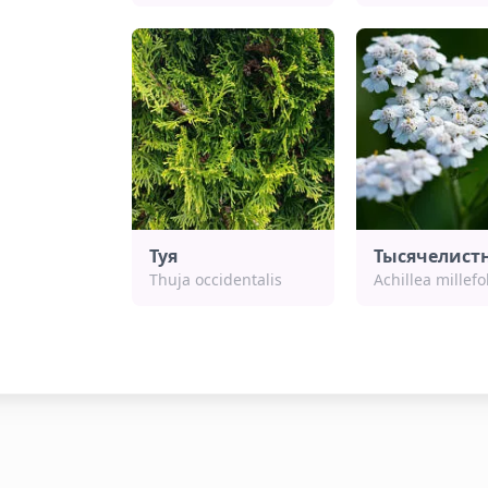
Туя
Тысячелист
Thuja occidentalis
Achillea millef