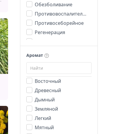
Обезболивание
Противовоспалительное
Противосеборейное
Регенерация
Романтика
Стимуляция
Аромат
Увлажнение
Успокоительное
Восточный
Древесный
Дымный
Земляной
Легкий
Мятный