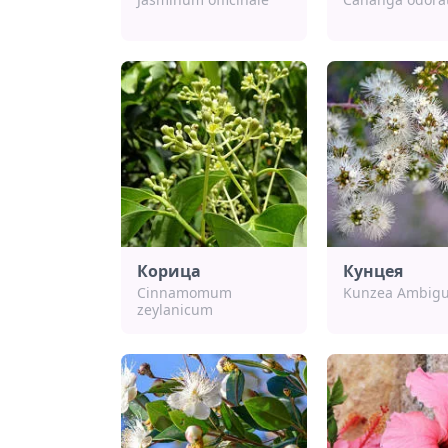
Корица
Кунцея
Cinnamomum
Kunzea Ambig
zeylanicum