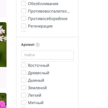
Обезболивание
Противовоспалительное
Противосеборейное
Регенерация
Романтика
Стимуляция
Аромат
Увлажнение
Успокоительное
Восточный
Древесный
Дымный
Земляной
Легкий
Мятный