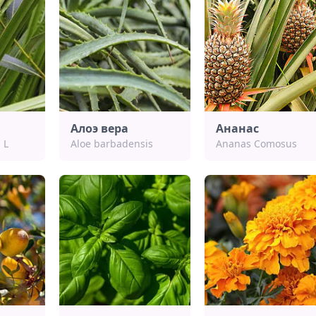
Алоэ вера
Ананас
 L
Aloe barbadensis
Ananas Comosus