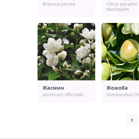
Brassica juncea
Citrus paradisi
Macfayden
Жасмин
Жожоба
Jasminum officinale
Simmondsia Ch
1