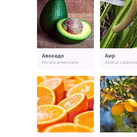
Авокадо
Аир
Persea americana
Acorus calamus