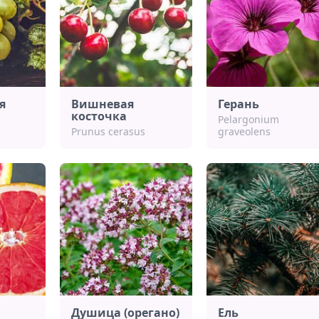
я
Вишневая
Герань
косточка
Pelargonium
Prunus cerasus
graveolens
Душица (орегано)
Ель