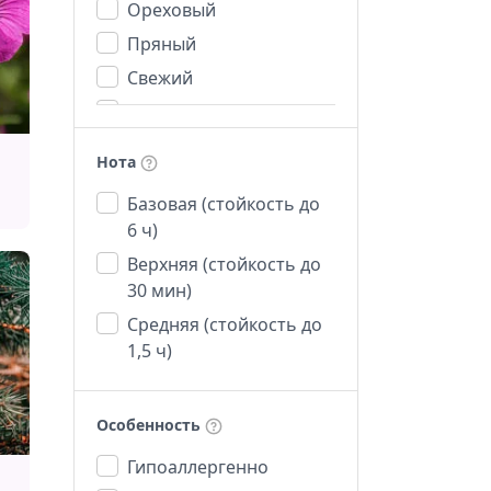
Ореховый
Пряный
Свежий
Сильный
Сладкий
Нота
Теплый
Базовая (стойкость до
Терпкий
6 ч)
Травяной
Верхняя (стойкость до
Фруктовый
30 мин)
Хвойный
Средняя (стойкость до
Цветочный
1,5 ч)
Цитрусовый
Особенность
Гипоаллергенно