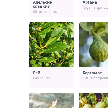
Апельсин,
Аргана
сладкий
Argania spinosa
Citrus sinensis
Бей
Бергамот
Bay Laurel
Citrus bergami