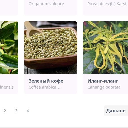
Origanum vulgare
Picea abies (L.) Karst.
Зеленый кофе
Иланг-иланг
inensis
Coffea arabica L.
Cananga odorata
Дальше
2
3
4