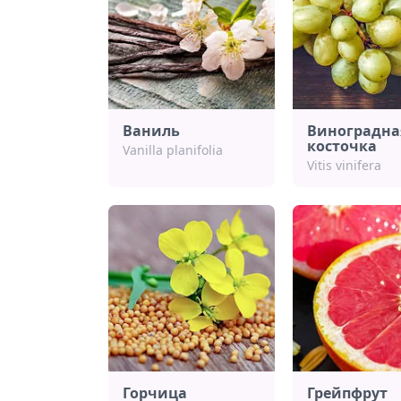
Ваниль
Виноградна
косточка
Vanilla planifolia
Vitis vinifera
Горчица
Грейпфрут