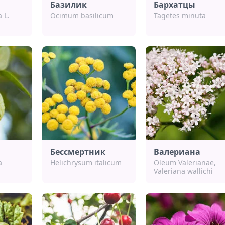
Базилик
Бархатцы
 L.
Ocimum basilicum
Tagetes minuta
Бессмертник
Валериана
a
Helichrysum italicum
Oleum Valerianae,
Valeriana wallichi