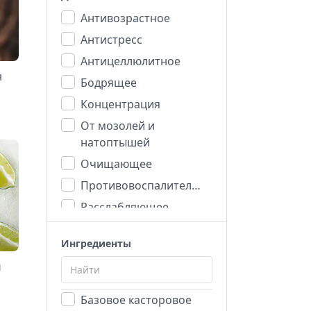
Антивозрастное
Антистресс
Антицеллюлитное
я
Бодрящее
Концентрация
От мозолей и
натоптышей
Очищающее
Противовоспалительное
Расслабляющее
Репеллент
Ингредиенты
Романтика
и
Увлажняющее
Базовое касторовое