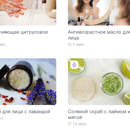
жняющее цитрусовое
Антивозрастное масло дл
лица
мин
5 мин
 для лица с лавандой
Соляной скраб с лаймом 
мятой
ин
10 мин