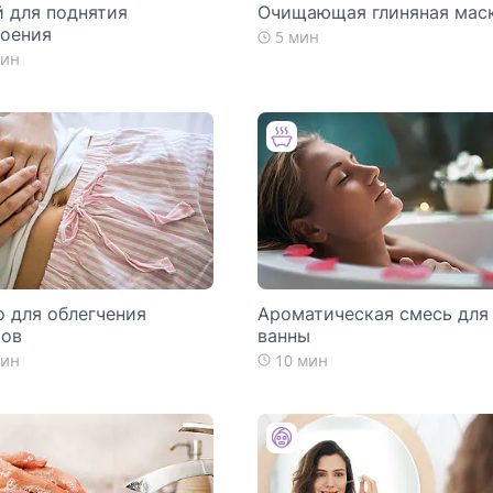
 для поднятия
Очищающая глиняная мас
роения
5 мин
мин
 для облегчения
Ароматическая смесь для
мов
ванны
мин
10 мин