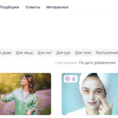
Подборки
Советы
Интересное
я дома
Для лица
Для ног
Для рук
Для тела
Распылени
Сортировка:
По дате добавления