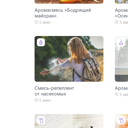
Аромасмесь «Бодрящий
Аром
майоран»
«Осен
5 мин
5 м
Смесь-репеллент
Аром
от насекомых
5 м
5 мин