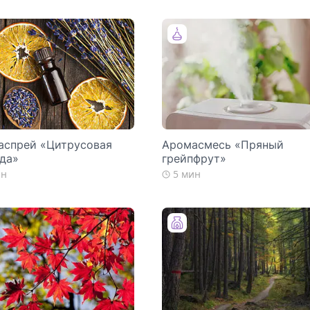
аспрей «Цитрусовая
Аромасмесь «Пряный
да»
грейпфрут»
ин
5 мин