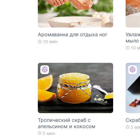
Аромаванна для отдыха ног
Увла
мыло
10 мин
10 
Тропический скраб с
Скраб
апельсином и кокосом
5 м
5 мин