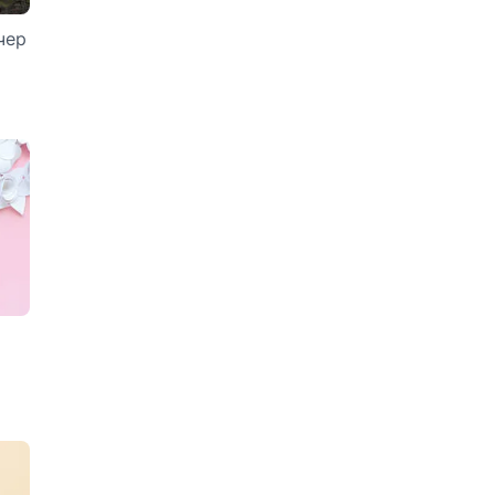
Базовое масло
чер
каштана
Базовое масло кокоса
Базовое масло
миндаля
Базовое масло нима
Базовое масло
персиковой косточки
Базовое масло
репейника
Базовое масло усьмы
Базовое масло
черного тмина
Базовое масло ши
(карите)
Базовое оливковое