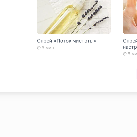
Спрей «Поток чистоты»
Спрей
наст
5 мин
5 м