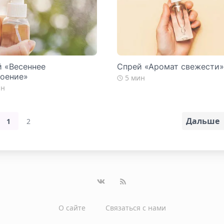
 «Весеннее
Спрей «Аромат свежести
роение»
5 мин
ин
Дальше
1
2
О сайте
Связаться с нами