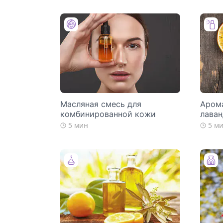
Масляная смесь для
Аром
комбинированной кожи
лаван
5 мин
5 м