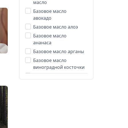
масло
Базовое масло
авокадо
Базовое масло алоэ
Базовое масло
ананаса
Базовое масло арганы
Базовое масло
виноградной косточки
Базовое масло
вишневой косточки
Базовое масло
жожоба
Базовое масло какао
Базовое масло
календулы