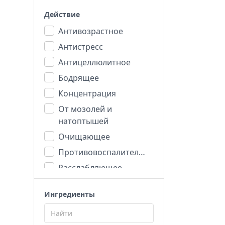
Действие
Антивозрастное
Антистресс
Антицеллюлитное
Бодрящее
Концентрация
От мозолей и
натоптышей
Очищающее
Противовоспалительное
Расслабляющее
Репеллент
Ингредиенты
Романтика
Увлажняющее