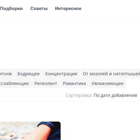
Подборки
Советы
Интересное
итное
Бодрящее
Концентрация
От мозолей и натоптыше
сслабляющее
Репеллент
Романтика
Увлажняющее
Сортировка:
По дате добавления