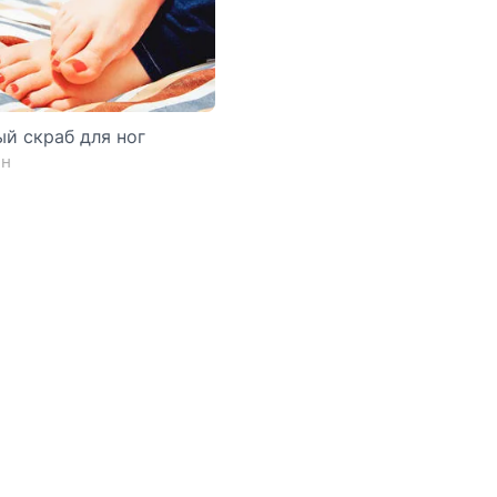
й скраб для ног
ин