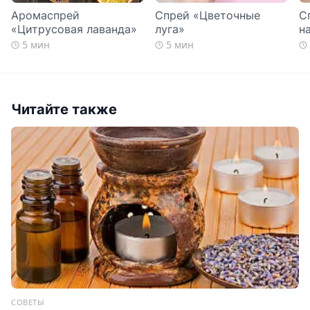
Аромаспрей
Спрей «Цветочные
С
«Цитрусовая лаванда»
луга»
н
5 мин
5 мин
Читайте также
СОВЕТЫ