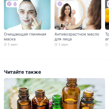
Очищающая глиняная
Антивозрастное масло
Т
маска
для лица
а
5 мин
5 мин
Читайте также