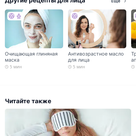
Другие рецепты для лица
Еще
Очищающая глиняная
Антивозрастное масло
Т
маска
для лица
а
5 мин
5 мин
Читайте также