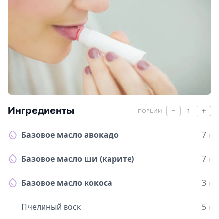
Ингредиенты
1
ПОРЦИИ
Базовое масло авокадо
7
г
Базовое масло ши (карите)
7
г
Базовое масло кокоса
3
г
Пчелиный воск
5
г